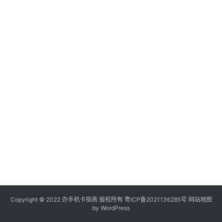
电
信
登录
注册
流
量
卡
办
卡
指
南
在
线
选
靓
号
Copyright © 2022
办手机卡指南
版权所有
粤ICP备2021136285号
网站地图
by WordPress