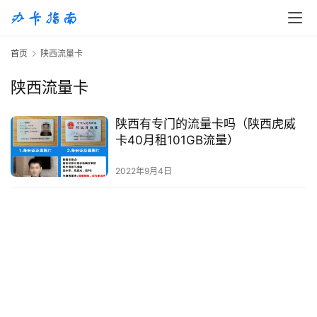
首
首页
陕西流量卡
页
陕西流量卡
移
动
陕西有专门的流量卡吗（陕西虎威
S
卡40月租101GB流量）
I
M
2022年9月4日
卡
联
通
套
餐
卡