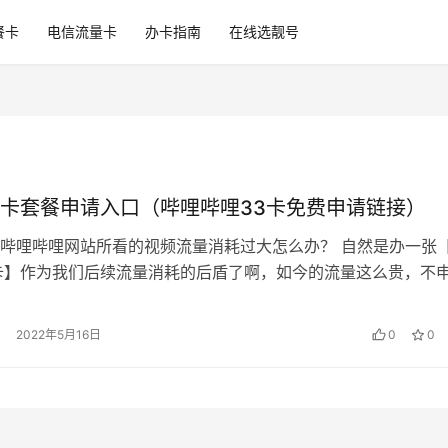
餐卡
电信流量卡
办卡指南
在线选靓号
卡套餐申请入口（哔哩哔哩33卡免费申请链接）
哔哩哔哩网站所看的视频流量消耗过大怎么办？ 自然是办一张
卡】作为我们后续流量消耗的后盾了啊，如今的流量这么贵，不
套餐，再多的话费也不够扣。 前…
2022年5月16日
0
0