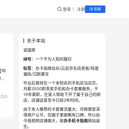
登录
注册
投稿
关于本站
梁国荣
绰号
：一个不为人知的靓仔
标签
：办卡指南站长/云启京东店老板/轻度
【哔
偏执/沉默寡言
申请
毕业后曾经在一个未知名的手机店当店员，
月薪3500职责卖手机和办卡套餐服务，于
19年离职，在家人帮助下开了属于自己的网
0
店，店铺运营至今已经2年时间。
由于本人推荐的卡套餐流量大，月租便宜深
得用户认可，在圈子里面略有口碑，所以如
今我想把店铺做大，故
办手机卡指南
网站诞
生。