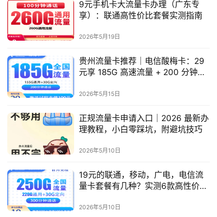
9元手机卡大流量卡办理（广东专
页
享）：联通高性价比套餐实测指南
移
2026年5月19日
动
S
贵州流量卡推荐｜电信酸梅卡：29
I
元享 185G 高速流量 + 200 分钟，
长期套餐，贵州专属高性价比之选
M
2026年5月15日
卡
正规流量卡申请入口｜2026 最新办
联
理教程，小白零踩坑，附避坑技巧
通
套
2026年5月10日
餐
卡
19元的联通，移动，广电，电信流
量卡套餐有几种？实测6款高性价比
电
套餐
信
2026年5月10日
登录
注册