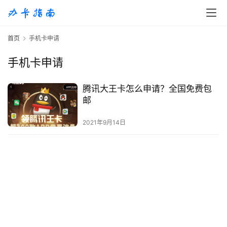
首
首页
手机卡申请
页
手机卡申请
移
动
腾讯大王卡怎么申请？全国免费包
S
邮
I
M
2021年9月14日
卡
联
通
套
餐
卡