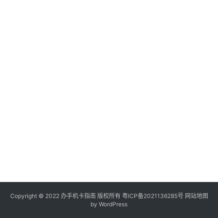
电
信
登录
注册
流
量
卡
办
卡
指
南
在
线
选
靓
号
Copyright © 2022
办手机卡指南
版权所有
粤ICP备2021136285号
网站地图
by WordPress