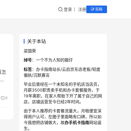
登录
注册
投稿
关于本站
梁国荣
绰号
：一个不为人知的靓仔
标签
：办卡指南站长/云启京东店老板/轻度
道怎
偏执/沉默寡言
教
毕业后曾经在一个未知名的手机店当店员，
月薪3500职责卖手机和办卡套餐服务，于
19年离职，在家人帮助下开了属于自己的网
0
店，店铺运营至今已经2年时间。
由于本人推荐的卡套餐流量大，月租便宜深
得用户认可，在圈子里面略有口碑，所以如
今我想把店铺做大，故
办手机卡指南
网站诞
生。