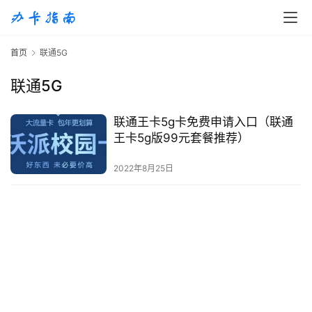
首
首页
联通5G
页
联通5G
移
动
联通王卡5g卡免费申请入口（联通
S
王卡5g版99元套餐推荐）
I
M
2022年8月25日
卡
联
通
套
餐
卡