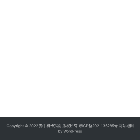
电
信
登录
注册
流
量
卡
办
卡
指
南
在
线
选
靓
号
Copyright © 2022
办手机卡指南
版权所有
粤ICP备2021136285号
网站地图
by WordPress