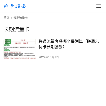
首
首页
长期流量卡
页
长期流量卡
移
动
联通流量套餐哪个最划算（联通忘
S
忧卡长期套餐）
I
M
2022年10月27日
卡
联
通
套
餐
卡