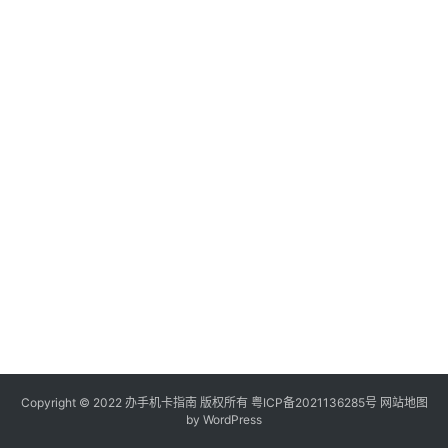
电
信
登录
注册
流
量
卡
办
卡
指
南
在
线
选
靓
号
Copyright © 2022
办手机卡指南
版权所有
粤ICP备2021136285号
网站地图
by WordPress