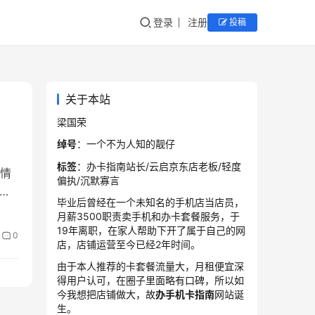
登录
注册
投稿
关于本站
梁国荣
绰号
：一个不为人知的靓仔
标签
：办卡指南站长/云启京东店老板/轻度
情
偏执/沉默寡言
。
毕业后曾经在一个未知名的手机店当店员，
月薪3500职责卖手机和办卡套餐服务，于
19年离职，在家人帮助下开了属于自己的网
0
店，店铺运营至今已经2年时间。
由于本人推荐的卡套餐流量大，月租便宜深
得用户认可，在圈子里面略有口碑，所以如
今我想把店铺做大，故
办手机卡指南
网站诞
生。