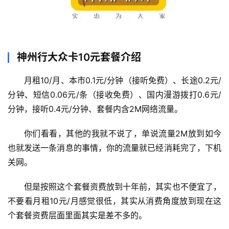
神州行大众卡10元套餐介绍
月租10/月、本市0.1元/分钟（接听免费）、长途0.2元/
首
分钟、短信0.06元/条（接收免费）、国内漫游拨打0.6元/
页
分钟，接听0.4元/分钟、套餐内含2M网络流量。
你们看看，其他的我就不说了，单说流量2M放到如今
移
动
也就发送一条消息的事情，你的流量就已经消耗完了，下机
S
关网。
I
M
但是按照这个套餐资费放到十年前，其实也不便宜了，
卡
不要看月租10元/月感觉很低，其实从消费角度放到现在这
个套餐资费层面里面其实是差不多的。
联