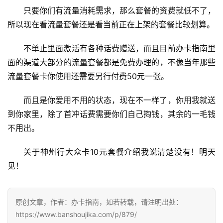
通
只要你们有流量消耗需求，那么套餐的资费就低不了，
套
所以现在看流量套餐还是看当前正在上架的套餐比较划算。
餐
卡
不单止里面激活有各种话费赠送，而且目前办卡指南里
面的渠道大部分的流量套餐都是免费办理的，不像当年那些
电
流量套餐卡你使用还需要另行付费50元一张。
信
登录
注册
流
而且是你爱用不用的状态，现在不一样了，你用我就送
量
到你家里，除了首冲话费需要你们自己掏钱，其余的一毛钱
卡
不用出。
办
关于神州行大众卡10元套餐介绍我说清楚没有！明天
卡
见！
指
南
原创文章，作者：办卡指南，如若转载，请注明出处：
在
https://www.banshoujika.com/p/879/
线