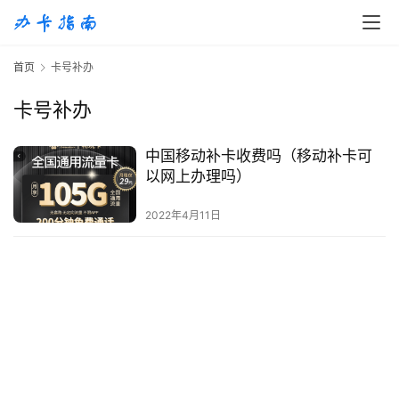
首
首页
卡号补办
页
卡号补办
移
动
中国移动补卡收费吗（移动补卡可
S
以网上办理吗）
I
M
2022年4月11日
卡
联
通
套
餐
卡