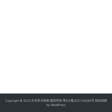
电
信
登录
注册
流
量
卡
办
卡
指
南
在
线
选
靓
号
Copyright © 2022
办手机卡指南
版权所有
粤ICP备2021136285号
网站地图
by WordPress