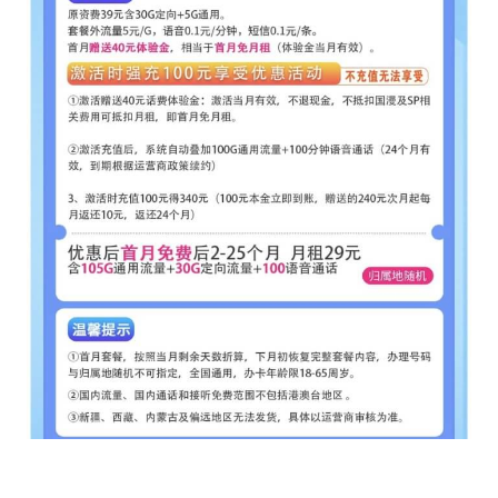
电
信
登录
注册
流
量
卡
办
卡
指
南
在
线
选
靓
号