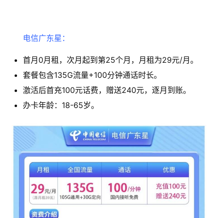
首
页
电信广东星：
首月0月租，次月起到第25个月，月租为29元/月。
移
动
套餐包含135G流量+100分钟通话时长。
S
激活后首充100元话费，赠送240元，逐月到账。
I
办卡年龄：18-65岁。
M
卡
联
通
套
餐
卡