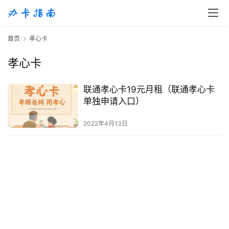
首
首页
孝心卡
页
孝心卡
移
动
联通孝心卡19元月租（联通孝心卡
S
单独申请入口）
I
M
2022年4月13日
卡
联
通
套
餐
卡