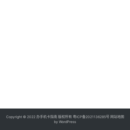
电
信
登录
注册
流
量
卡
办
卡
指
南
在
线
选
靓
号
Copyright © 2022
办手机卡指南
版权所有
粤ICP备2021136285号
网站地图
by WordPress