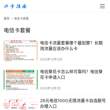
首
首页
电信卡套餐
页
电信卡套餐
移
动
电信卡流量套餐哪个最划算？长期
S
用流量应该办什么卡
I
M
2022年12月12日
卡
电信葵花卡怎么样可靠吗？电信葵
联
花卡申请入口
通
套
2022年12月1日
餐
卡
29元电信100G无限流量卡自选靓号
办理入口