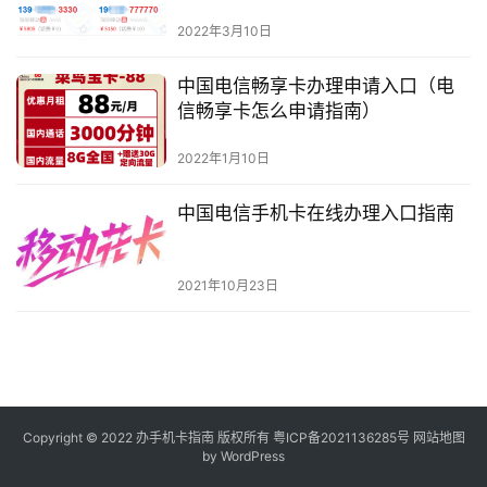
电
2022年3月10日
信
登录
注册
流
中国电信畅享卡办理申请入口（电
量
信畅享卡怎么申请指南）
卡
2022年1月10日
办
卡
中国电信手机卡在线办理入口指南
指
南
2021年10月23日
在
线
选
靓
号
Copyright © 2022
办手机卡指南
版权所有
粤ICP备2021136285号
网站地图
by WordPress