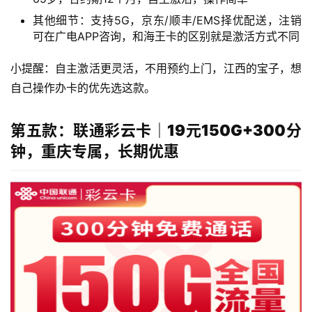
指
其他细节：支持5G，京东/顺丰/EMS择优配送，注销
南
可在广电APP咨询，和海王卡的区别就是激活方式不同
在
小提醒：自主激活更灵活，不用预约上门，江西的宝子，想
线
自己操作办卡的优先选这款。
选
靓
第五款：联通彩云卡｜19元150G+300分
号
钟，重庆专属，长期优惠