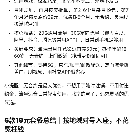
适用地域：
仅发北京
，北京本地专属，外地不发货
月租规则：首月按天折算；第2-6个月每月19元，第7
个月起恢复原价39元，优惠期5个月，无合约，灵活度
拉满[参考1]
核心权益：20G通用流量+30G定向流量（覆盖百度、
阿里、抖音、腾讯等常用APP），日常刷手机足够用
关键要求：激活当月任意渠道首充50元；办卡年龄18-
60岁，无合约，上门激活（携带身份证即可）
其他细节：支持5G，京东/顺丰/邮政配送，定向流量覆
盖广，刷视频、用社交APP很省心
小提醒：无合约是最大优势，不想用了随时注销，不用付违
约金；流量适合日常轻度使用，北京的宝子，追求灵活的优
先选。
6款19元套餐总结｜按地域对号入座，不花
冤枉钱