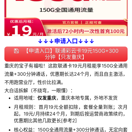
↓↓↓申请入口↓↓↓
【申请入口】联通彩云卡19元150G+300
分钟【只发重庆】
重庆的宝子有福啦！这款联通卡19元月租能享150G全通用
流量+300分钟通话，优惠期长达24个月，而且自主激活，
不用跑营业厅，性价比拉满。
大白话拆解（不绕弯，一眼懂）：
适用地域：
仅发重庆
，重庆本地专属，外地不发货
月租规则：首月19元全额扣除，套餐全量到账；次月
起，19元/月持续24个月，到期后按运营商政策续约，
优惠期比其他几款更长[参考2]
核心权益：150G全通用流量+300分钟通话，无定向套