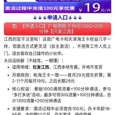
I
M
卡
↓↓↓申请入口↓↓↓
【申请入口】广电西胜卡19元130G+200
联
分钟【只发江西】
通
江西的宝子注意啦！这款广电卡和天津海王卡权益几乎一
套
样，但激活方式更灵活（自主激活），不用等工作人员上
餐
门，适合喜欢自己操作的小伙伴。
卡
大白话拆解（不绕弯，一眼懂）：
适用地域：
仅发江西
，江西本地专属，外地不发货
电
信
月租规则：和海王卡一致——首月29元按天折算；第
登录
注册
2-11个月每月19元，之后长期29元
流
量
核心权益：基础100G通用流量+100分钟通话，参与
卡
“多打多送”活动，最多可领30G流量+100分钟通话，合
计130G流量+200分钟通话
办
关键要求：激活过程中必须首充100元；办卡年龄18-
卡
65岁，合约期12个月，自主激活，操作简单