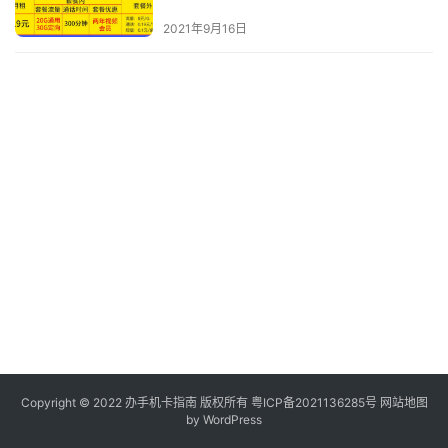
电
2021年9月16日
信
登录
注册
流
量
卡
办
卡
指
南
在
线
选
靓
号
Copyright © 2022
办手机卡指南
版权所有
粤ICP备2021136285号
网站地图
by WordPress