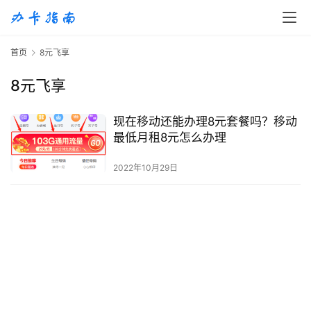
首
首页
8元飞享
页
8元飞享
移
动
现在移动还能办理8元套餐吗？移动
S
最低月租8元怎么办理
I
M
2022年10月29日
卡
联
通
套
餐
卡