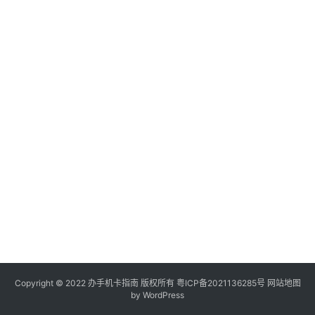
电
信
登录
注册
流
量
卡
办
卡
指
南
在
线
选
靓
号
Copyright © 2022
办手机卡指南
版权所有
粤ICP备2021136285号
网站地图
by WordPress