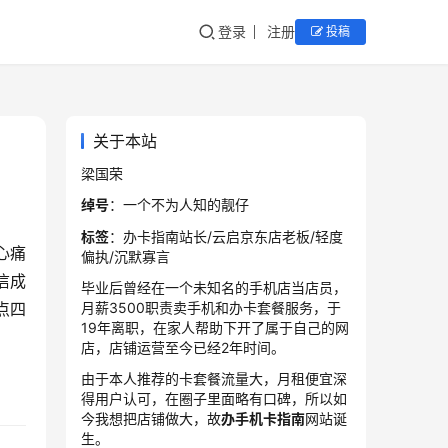
登录
注册
投稿
关于本站
梁国荣
绰号
：一个不为人知的靓仔
标签
：办卡指南站长/云启京东店老板/轻度
心痛
偏执/沉默寡言
信成
毕业后曾经在一个未知名的手机店当店员，
月薪3500职责卖手机和办卡套餐服务，于
点四
19年离职，在家人帮助下开了属于自己的网
店，店铺运营至今已经2年时间。
由于本人推荐的卡套餐流量大，月租便宜深
得用户认可，在圈子里面略有口碑，所以如
今我想把店铺做大，故
办手机卡指南
网站诞
生。