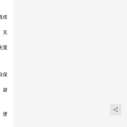
连续
，无
无需
有保
，避
，便