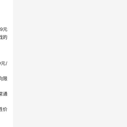
9元
戏的
元/
向限
常通
性价