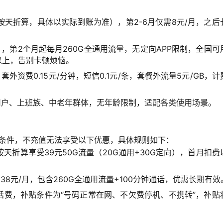
按天折算，具体以实际到账为准），第2-6月仅需8元/月，之后
向），第2个月起每月260G全通用流量，无定向APP限制，全国可
s以上，告别卡顿烦恼。
外资费0.15元/分钟，短信0.1元/条，套餐外流量5元/GB，计
庭用户、上班族、中老年群体，无年龄限制，适配各类使用场景。
元”条件，不充值无法享受以下优惠，具体规则如下：
折算享受39元50G流量（20G通用+30G定向），首月扣费
38元/月，包含260G全通用流量+100分钟通话，优惠长期有效
元话费，补贴条件为“号码正常在网、不欠费停机、不携转”，补贴