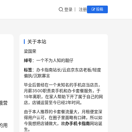
登录
注册
投稿
关于本站
梁国荣
绰号
：一个不为人知的靓仔
标签
：办卡指南站长/云启京东店老板/轻度
偏执/沉默寡言
毕业后曾经在一个未知名的手机店当店员，
月薪3500职责卖手机和办卡套餐服务，于
19年离职，在家人帮助下开了属于自己的网
店，店铺运营至今已经2年时间。
饿营
由于本人推荐的卡套餐流量大，月租便宜深
得用户认可，在圈子里面略有口碑，所以如
今我想把店铺做大，故
办手机卡指南
网站诞
的用
生。