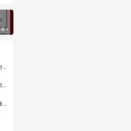
向
一篇
电信星云卡靠谱吗？（首月0月租95G大流量+100分钟通话）
电信网上营业厅官网地址（中国电信网上营业厅网页登录 ）
中国电信29元星卡申请入口（电信星卡39元2023版怎么办理）