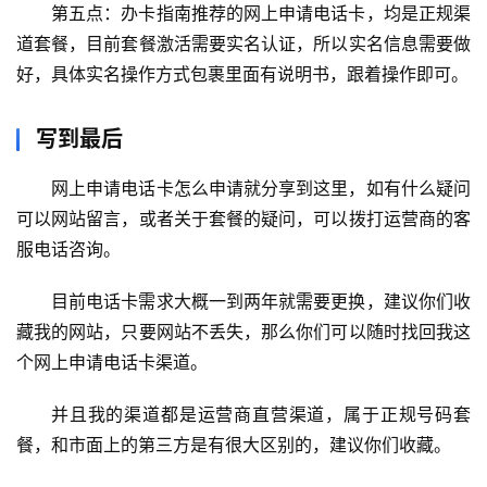
电
第五点：办卡指南推荐的网上申请电话卡，均是正规渠
信
登录
注册
道套餐，目前套餐激活需要实名认证，所以实名信息需要做
流
好，具体实名操作方式包裹里面有说明书，跟着操作即可。
量
卡
写到最后
办
网上申请电话卡怎么申请就分享到这里，如有什么疑问
卡
可以网站留言，或者关于套餐的疑问，可以拨打运营商的客
指
服电话咨询。
南
目前电话卡需求大概一到两年就需要更换，建议你们收
在
藏我的网站，只要网站不丢失，那么你们可以随时找回我这
线
选
个网上申请电话卡渠道。
靓
号
并且我的渠道都是运营商直营渠道，属于正规号码套
餐，和市面上的第三方是有很大区别的，建议你们收藏。