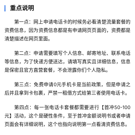
重点说明
首
第一点：网上申请电话卡的时候务必看清楚流量套餐的
页
资费信息，因为资费信息都是有申请网页页面的，资费都是
清楚描述在网页里面。
移
动
第二点：申请需要填写个人信息、邮寄地址、联系电话
S
I
等信息，为了快递方便送达，请填写真实且详细信息，信息
M
是保密且官方直营套餐，不会泄露你们个人隐私。
卡
第三点：免费申请0元手机卡是当前政策，但是申请之
联
后并且拿到卡包裹，严禁一租借方式给第三者使用电话卡。
通
套
第四点：每一张电话卡套餐都需要进行【首冲50-100
餐
元】活动，这个是硬性条件，至于首冲金额说明书或者申请
卡
页面会有详细说明，这个也指向说明第一点看清资费信息。