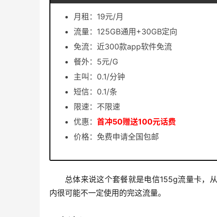
月租：19元/月
流量：125GB通用+30GB定向
免流：近300款app软件免流
餐外：5元/G
主叫：0.1/分钟
短信：0.1/条
限速：不限速
优惠：
首冲50赠送100元话费
价格：免费申请全国包邮
总体来说这个套餐就是电信155g流量卡
内很可能不一定使用的完这流量。