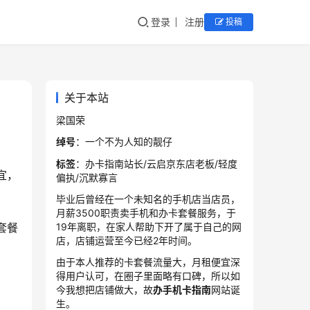
登录
注册
投稿
关于本站
梁国荣
绰号
：一个不为人知的靓仔
标签
：办卡指南站长/云启京东店老板/轻度
宜，
偏执/沉默寡言
毕业后曾经在一个未知名的手机店当店员，
月薪3500职责卖手机和办卡套餐服务，于
19年离职，在家人帮助下开了属于自己的网
套餐
店，店铺运营至今已经2年时间。
由于本人推荐的卡套餐流量大，月租便宜深
得用户认可，在圈子里面略有口碑，所以如
今我想把店铺做大，故
办手机卡指南
网站诞
生。