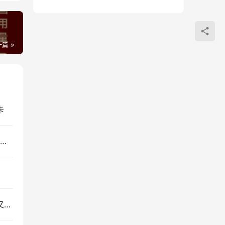
一篇
卡
联通流量王29元特惠版永久套餐（中国联通29元套餐最新出）
骑手快递员办什么电话卡合适？什么电话卡通话多又便宜？（2000分钟通话时长）