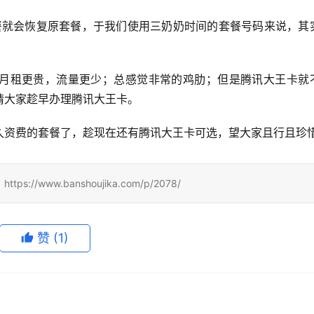
套餐就会恢复原套餐，于我们使用三奶奶时间的套餐号码来说，其
月租更贵，流量更少；总感觉非常的鸡肋；但是腾讯大王卡就
请大家趁早办理腾讯大王卡。
久资费的套餐了，趁现在还有腾讯大王卡可选，望大家且行且珍
ww.banshoujika.com/p/2078/
赞
(1)