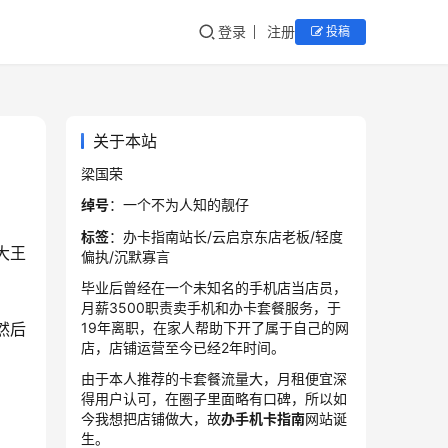
登录
注册
投稿
关于本站
梁国荣
绰号
：一个不为人知的靓仔
标签
：办卡指南站长/云启京东店老板/轻度
大王
偏执/沉默寡言
毕业后曾经在一个未知名的手机店当店员，
月薪3500职责卖手机和办卡套餐服务，于
19年离职，在家人帮助下开了属于自己的网
然后
店，店铺运营至今已经2年时间。
由于本人推荐的卡套餐流量大，月租便宜深
得用户认可，在圈子里面略有口碑，所以如
今我想把店铺做大，故
办手机卡指南
网站诞
生。