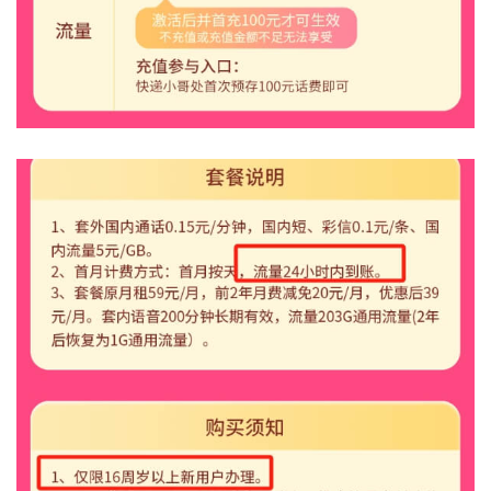
首
页
移
动
S
I
M
卡