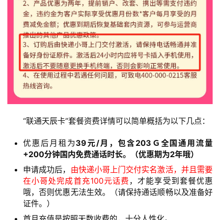
联
通
套
餐
卡
电
信
登录
注册
流
“联通天辰卡”套餐资费详情可以简单概括为以下几点：
量
卡
优惠后月租为
39元/月，包含203Ｇ全国通用流量
+200分钟国内免费通话时长。（优惠期为2年哦）
办
申请成功后，
由快递小哥上门交付实名激活，并且需要
卡
在小哥处完成首充100元话费
，才能享受到套餐优惠
指
哦，否则优惠无法生效。（请保持通话顺畅以及准备好
南
证件。）
首月充值是按照天数收费的，十分人性化。