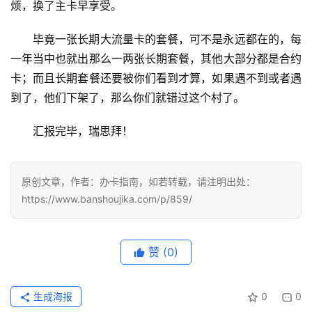
卡
烦，换了主卡早享受。
指
南
毕竟一张长期大流量卡的套餐，可不是永远都在的，每
一年当中也就出那么一两张长期套餐，其他大部分都是合约
在
卡；而且长期套餐还要被你们看到才算，如果遇不到或者遇
线
到了，他们下架了，那么你们就错过这个村了。
选
靓
汇报完毕，瑞思拜！
号
原创文章，作者：办卡指南，如若转载，请注明出处：
https://www.banshoujika.com/p/859/
赞
(0)
生成海报
0
0