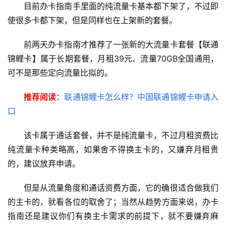
S
目前办卡指南手里面的纯流量卡基本都下架了，不过即
I
使很多卡都下架，但是同样也在上架新的套餐。
M
卡
前两天办卡指南才推荐了一张新的大流量卡套餐【联通
锦鲤卡】属于长期套餐，月租39元、流量70GB全国通用，
联
可不是那些定向流量比拟的。
通
套
推荐阅读
：
联通锦鲤卡怎么样？中国联通锦鲤卡申请入
餐
口
卡
该卡属于通话套餐，并不是纯流量卡，不过月租资费比
电
纯流量卡种类略高，如果舍不得换主卡的，又嫌弃月租贵
信
登录
注册
的，建议放弃申请。
流
量
但是从流量角度和通话资费方面，它的确很适合做我们
卡
的主卡的，就看各位的取舍了；当然从趋势方面来说，办卡
指南还是建议你们有换主卡需求的前提下，就不要嫌弃麻
办