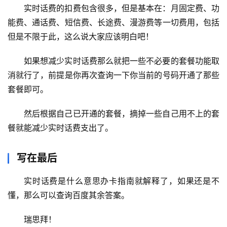
实时话费的扣费包含很多，但是基本在：月固定费、功
能费、通话费、短信费、长途费、漫游费等一切费用，包括
首
但是不限于此，这么说大家应该明白吧！
页
如果想减少实时话费那么就把一些不必要的套餐功能取
移
消就行了，前提是你再次查询一下你当前的号码开通了那些
动
套餐即可。
S
I
然后根据自己已开通的套餐，摘掉一些自己用不上的套
M
卡
餐就能减少实时话费支出了。
联
写在最后
通
套
实时话费是什么意思办卡指南就解释了，如果还是不
餐
懂，那么可以查询百度其余答案。
卡
瑞思拜！