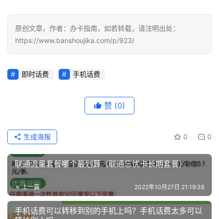
电
信
登录
注册
流
原创文章，作者：办卡指南，如若转载，请注明出处：
量
https://www.banshoujika.com/p/923/
卡
即时话费
手机话费
办
卡
指
赞
(0)
南
生成海报
0
0
在
线
选
联通流量套餐哪个最划算（联通忘忧卡长期套餐）
靓
号
上一篇
2022年10月27日 21:19:38
手机话费可以转移到别的手机上吗？手机话费太多可以