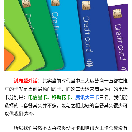
首
页
移
动
S
I
M
卡
联
说句题外话
：其实当前时代当中三大运营商一直都在推
通
广的卡就是当前最热门的卡，而这三大运营商最热门的电话
套
卡分别是：
电信星卡、移动花卡、
腾讯大王卡
三者，我们能
餐
选择的卡套餐其实并不多，能与之相比较的套餐其实很少可
卡
以供我们选择。
电
所以我们虽然不太喜欢移动花卡和腾讯大王卡套餐没有
信
登录
注册