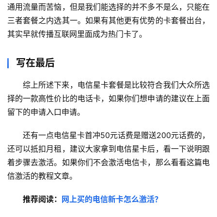
通用流量而苦恼，但是我们能选择的并不多不是么，只能在
流
三者套餐之内选其一。如果有其他更有优势的卡套餐出台，
量
卡
其实早就传播互联网里面成为热门卡了。
办
写在最后
卡
指
综上所述下来，电信星卡套餐是比较符合我们大众所选
南
择的一款高性价比的电话卡，如果你们想申请的建议在上面
留下的申请入口申请。
在
线
还有一点电信星卡首冲50元话费是赠送200元话费的，
选
还可以抵扣月租，建议大家拿到电信星卡后，看一下说明跟
靓
着步骤去激活。如果你们不会激活电信卡，那么看看这篇电
号
信激活的教程文章。
推荐阅读：
网上买的电信新卡怎么激活？