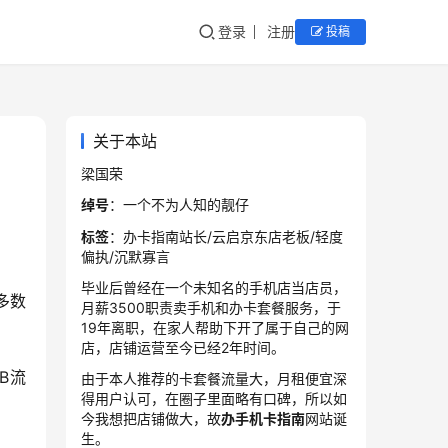
登录
注册
投稿
关于本站
梁国荣
绰号
：一个不为人知的靓仔
标签
：办卡指南站长/云启京东店老板/轻度
偏执/沉默寡言
毕业后曾经在一个未知名的手机店当店员，
多数
月薪3500职责卖手机和办卡套餐服务，于
19年离职，在家人帮助下开了属于自己的网
店，店铺运营至今已经2年时间。
B流
由于本人推荐的卡套餐流量大，月租便宜深
得用户认可，在圈子里面略有口碑，所以如
今我想把店铺做大，故
办手机卡指南
网站诞
生。